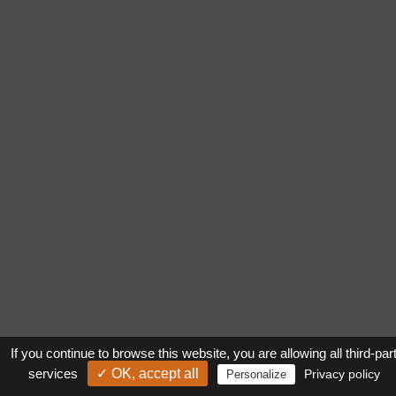
ATELIER
21, RUE FONTAINE DU FRÊNE
39 240 ARINTHOD
Mentions légales
Politique de confidentialité
If you continue to browse this website, you are allowing all third-par
CONTACT
services
✓ OK, accept all
Privacy policy
Personalize
BRUNO THOMAS
06 73 81 18 47